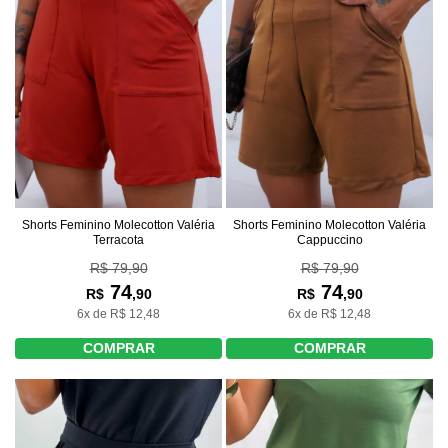
Shorts Feminino Molecotton Valéria
Shorts Feminino Molecotton Valéria
Terracota
Cappuccino
R$ 79,90
R$ 79,90
74
74
R$
,90
R$
,90
6x de R$ 12,48
6x de R$ 12,48
COMPRAR
COMPRAR