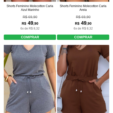
Shorts Feminino Molecotton Carla
Shorts Feminino Molecotton Carla
Areia
Azul Marinho
R$ 69,90
R$ 69,90
49
49
R$
,90
R$
,90
6x de R$ 8,32
6x de R$ 8,32
COMPRAR
COMPRAR