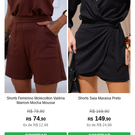
Shorts Feminino Molecotton Valéria
Shorts Saia Maraisa Preto
Marrom Mocha Mousse
R$ 79,90
R$ 169,90
74
149
R$
,90
R$
,90
6x de R$ 12,48
6x de R$ 24,98