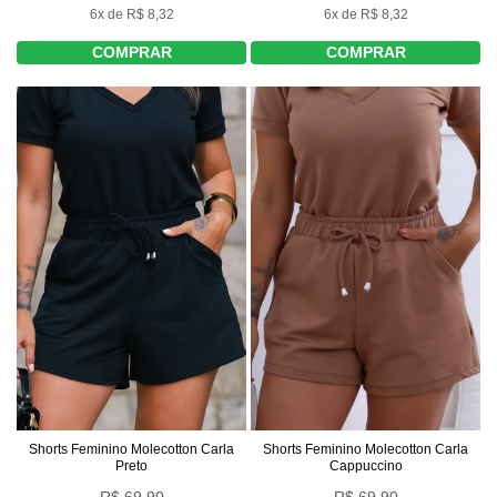
6x de R$ 8,32
6x de R$ 8,32
COMPRAR
COMPRAR
Shorts Feminino Molecotton Carla
Shorts Feminino Molecotton Carla
Cappuccino
Preto
R$ 69,90