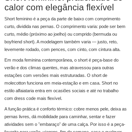
calor com elegância flexível
Short feminino é a peça da parte de baixo com comprimento
curto, dividida nas pernas. O comprimento varia: pode ser bem
curto, médio (próximo ao joelho) ou comprido (bermuda ou
boyfriend short). A modelagem também varia — justo, reto,
levemente rodado, com pences, com cinto, com cintura alta.
Em moda feminina contemporânea, o short é peça-base do
verão e dos climas quentes, mas atravessou para outras
estações com versões mais estruturadas. O short de
molecotton funciona em meia-estação e em casa. Short no
estilo alfaiataria entra em ocasiões sociais e até no trabalho
com dress code mais flexível.
A função prática é conforto térmico: cobre menos pele, deixa as
pernas livres, dá mobilidade para caminhar, sentar e fazer
atividades sem o "embaraço" de uma calça. Por isso é a peça-
favorita para verão, viagens, fim de semana, casa e qualquer