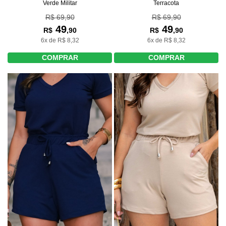
Verde Militar
Terracota
R$ 69,90
R$ 69,90
49
49
R$
,90
R$
,90
6x de R$ 8,32
6x de R$ 8,32
COMPRAR
COMPRAR