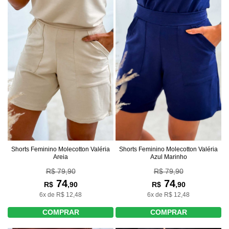
Shorts Feminino Molecotton Valéria
Shorts Feminino Molecotton Valéria
Areia
Azul Marinho
R$ 79,90
R$ 79,90
74
74
R$
,90
R$
,90
6x de R$ 12,48
6x de R$ 12,48
COMPRAR
COMPRAR