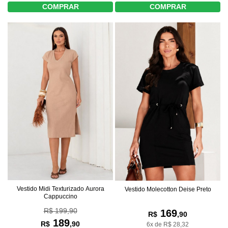
COMPRAR
COMPRAR
Vestido Midi Texturizado Aurora
Vestido Molecotton Deise Preto
Cappuccino
R$ 199,90
169
R$
,90
189
R$
,90
6x de R$ 28,32