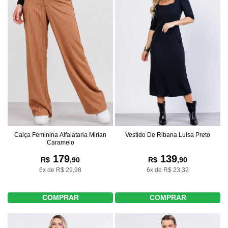
Calça Feminina Alfaiataria Mirian
Vestido De Ribana Luisa Preto
Caramelo
179
139
R$
,90
R$
,90
6x de R$ 29,98
6x de R$ 23,32
COMPRAR
COMPRAR