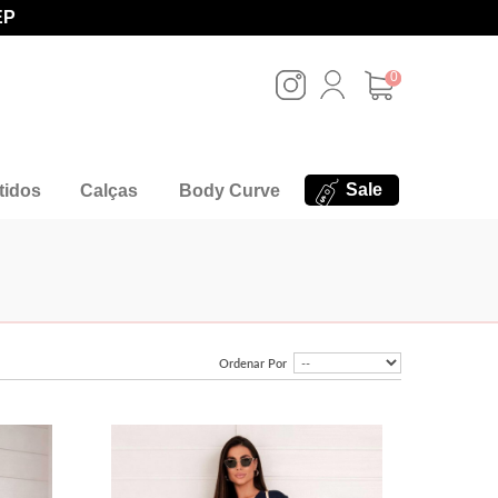
EP
0
Sale
tidos
Calças
Body Curve
Ordenar Por