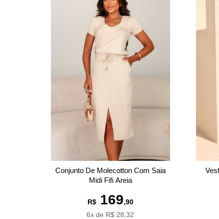
Conjunto De Molecotton Com Saia
Vest
Midi Fifi Areia
169
R$
,90
6x de R$ 28,32