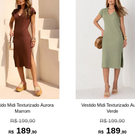
ido Midi Texturizado Aurora
Vestido Midi Texturizado A
Marrom
Verde
R$ 199,90
R$ 199,90
189
189
R$
,90
R$
,90