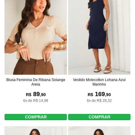
Blusa Feminina De Ribana Solange
Vestido Molecotton Lohana Azul
Areia
Marinho
89
169
R$
,90
R$
,90
6x de R$ 14,98
6x de R$ 28,32
COMPRAR
COMPRAR