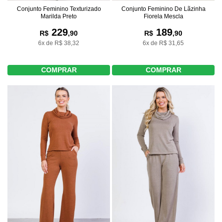
Conjunto Feminino Texturizado
Conjunto Feminino De Lãzinha
Marilda Preto
Fiorela Mescla
229
189
R$
,90
R$
,90
6x de R$ 38,32
6x de R$ 31,65
COMPRAR
COMPRAR