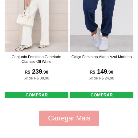
Conjunto Feminino Canelado
Calça Feminina Alana Azul Marinho
Clarisse Off White
239
149
R$
,90
R$
,90
6x de R$ 39,98
6x de R$ 24,98
COMPRAR
COMPRAR
Carregar Mais