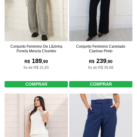
Conjunto Feminino De Lãzinha
Conjunto Feminino Canelado
Fiorela Mescla Chumbo
Clarisse Preto
189
239
R$
,90
R$
,90
6x de R$ 31,65
6x de R$ 39,98
COMPRAR
COMPRAR