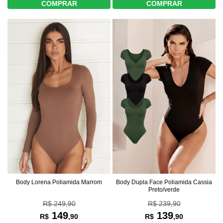
COMPRAR
COMPRAR
Body Lorena Poliamida Marrom
Body Dupla Face Poliamida Cassia
Preto/verde
R$ 249,90
R$ 239,90
149
139
R$
,90
R$
,90