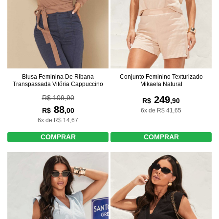
Blusa Feminina De Ribana
Conjunto Feminino Texturizado
Transpassada Vitória Cappuccino
Mikaela Natural
R$ 109,90
249
R$
,90
88
R$
,00
6x de R$ 41,65
6x de R$ 14,67
COMPRAR
COMPRAR