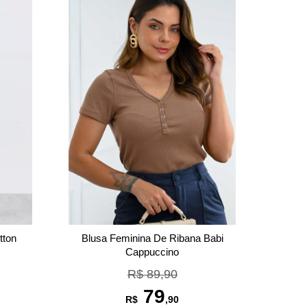
tton
Blusa Feminina De Ribana Babi
Cappuccino
R$ 89,90
79
R$
,90