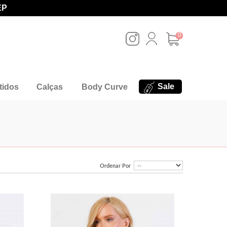
EP
0
Sale
tidos
Calças
Body Curve
Ordenar Por