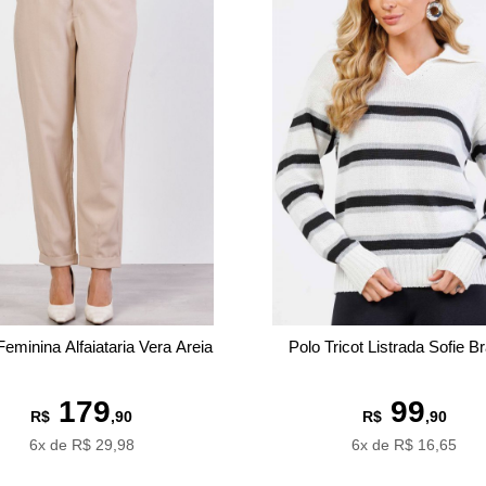
Feminina Alfaiataria Vera Areia
Polo Tricot Listrada Sofie B
179
99
R$
,90
R$
,90
6x de R$ 29,98
6x de R$ 16,65