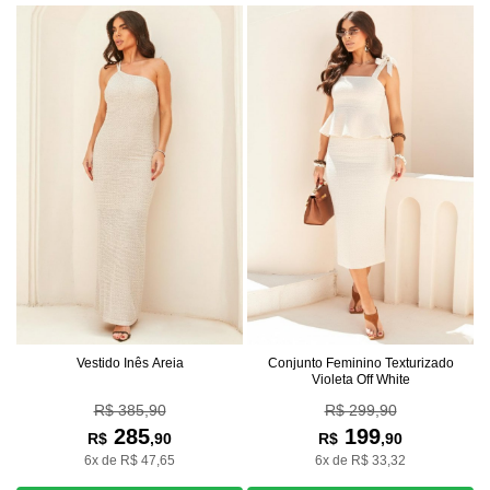
Vestido Inês Areia
Conjunto Feminino Texturizado
Violeta Off White
R$ 385,90
R$ 299,90
285
199
R$
,90
R$
,90
6x de R$ 47,65
6x de R$ 33,32