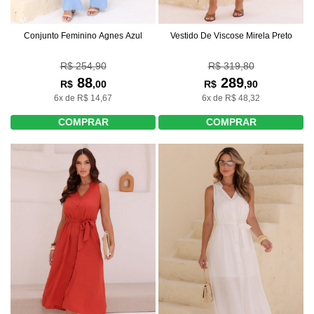
Conjunto Feminino Agnes Azul
Vestido De Viscose Mirela Preto
R$ 254,90
R$ 319,80
88
289
R$
,00
R$
,90
6x de R$ 14,67
6x de R$ 48,32
COMPRAR
COMPRAR