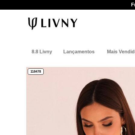
F
8.8 Livny
Lançamentos
Mais Vendi
118478