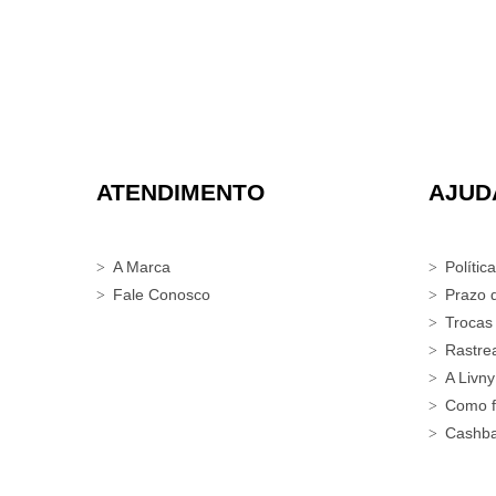
ATENDIMENTO
AJUD
A Marca
Polític
Fale Conosco
Prazo 
Trocas
Rastre
A Livny
Como f
Cashb