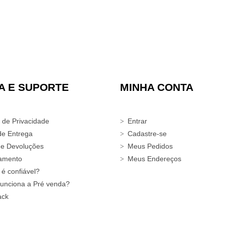
A E SUPORTE
MINHA CONTA
a de Privacidade
Entrar
de Entrega
Cadastre-se
 e Devoluções
Meus Pedidos
amento
Meus Endereços
 é confiável?
unciona a Pré venda?
ack