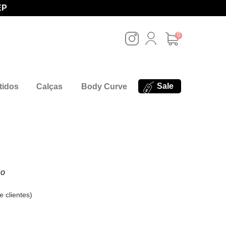
EP
0
Sale
tidos
Calças
Body Curve
no
e clientes
)