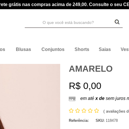
rete grátis nas compras acima de 249,00. Consulte o seu C
dos
Blusas
Conjuntos
Shorts
Saias
Ves
AMARELO
R$ 0,00
em até
x de
sem juros 
(
avaliações d
Referência:
SKU:
118478