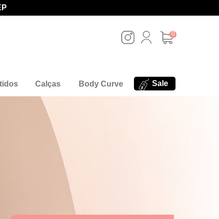
EP
0
Sale
tidos
Calças
Body Curve