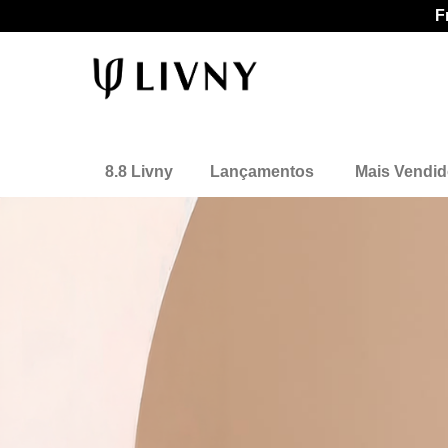
F
8.8 Livny
Lançamentos
Mais Vendi