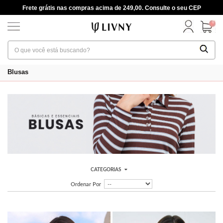
Frete grátis nas compras acima de 249,00. Consulte o seu CEP
0
Blusas
CATEGORIAS
Ordenar Por