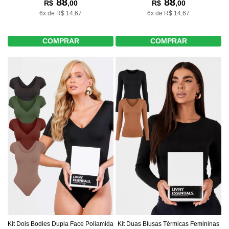
88
88
R$
,00
R$
,00
6x de R$ 14,67
6x de R$ 14,67
COMPRAR
COMPRAR
Kit Dois Bodies Dupla Face Poliamida
Kit Duas Blusas Térmicas Femininas