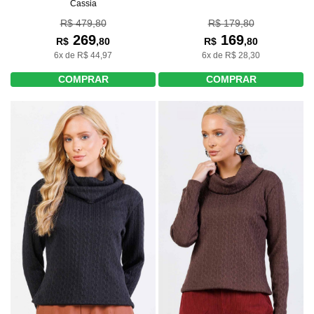
Cassia
R$ 479,80
R$ 179,80
269
169
R$
,80
R$
,80
6x de R$ 44,97
6x de R$ 28,30
COMPRAR
COMPRAR