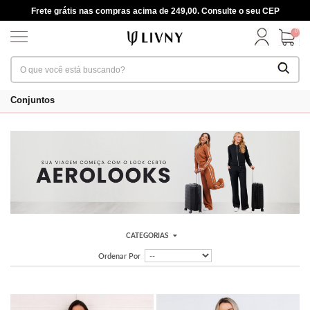
Frete grátis nas compras acima de 249,00. Consulte o seu CEP
0
Conjuntos
CATEGORIAS
Ordenar Por