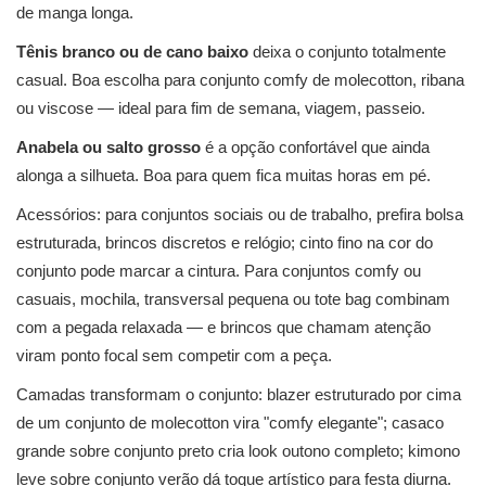
de manga longa.
Tênis branco ou de cano baixo
deixa o conjunto totalmente
casual. Boa escolha para conjunto comfy de molecotton, ribana
ou viscose — ideal para fim de semana, viagem, passeio.
Anabela ou salto grosso
é a opção confortável que ainda
alonga a silhueta. Boa para quem fica muitas horas em pé.
Acessórios: para conjuntos sociais ou de trabalho, prefira bolsa
estruturada, brincos discretos e relógio; cinto fino na cor do
conjunto pode marcar a cintura. Para conjuntos comfy ou
casuais, mochila, transversal pequena ou tote bag combinam
com a pegada relaxada — e brincos que chamam atenção
viram ponto focal sem competir com a peça.
Camadas transformam o conjunto: blazer estruturado por cima
de um conjunto de molecotton vira "comfy elegante"; casaco
grande sobre conjunto preto cria look outono completo; kimono
leve sobre conjunto verão dá toque artístico para festa diurna.