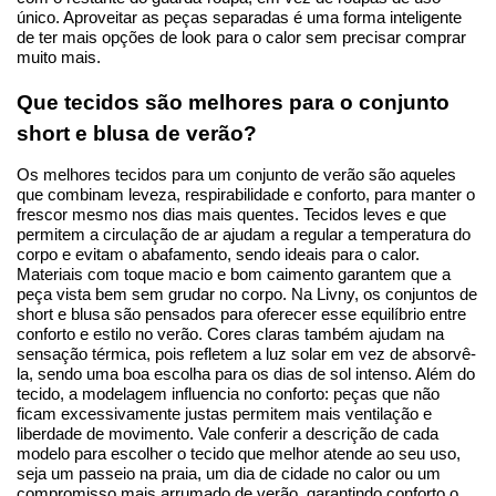
único. Aproveitar as peças separadas é uma forma inteligente 
de ter mais opções de look para o calor sem precisar comprar 
muito mais.
Que tecidos são melhores para o conjunto 
short e blusa de verão?
Os melhores tecidos para um conjunto de verão são aqueles 
que combinam leveza, respirabilidade e conforto, para manter o 
frescor mesmo nos dias mais quentes. Tecidos leves e que 
permitem a circulação de ar ajudam a regular a temperatura do 
corpo e evitam o abafamento, sendo ideais para o calor. 
Materiais com toque macio e bom caimento garantem que a 
peça vista bem sem grudar no corpo. Na Livny, os conjuntos de 
short e blusa são pensados para oferecer esse equilíbrio entre 
conforto e estilo no verão. Cores claras também ajudam na 
sensação térmica, pois refletem a luz solar em vez de absorvê-
la, sendo uma boa escolha para os dias de sol intenso. Além do 
tecido, a modelagem influencia no conforto: peças que não 
ficam excessivamente justas permitem mais ventilação e 
liberdade de movimento. Vale conferir a descrição de cada 
modelo para escolher o tecido que melhor atende ao seu uso, 
seja um passeio na praia, um dia de cidade no calor ou um 
compromisso mais arrumado de verão, garantindo conforto o 