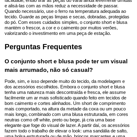
facilidade, então tirar as peças do varal ainda levemente úmidas 
e alisá-las com as mãos reduz a necessidade de passar. 
Quando necessário, use o ferro na temperatura adequada ao 
tecido. Guarde as peças limpas e secas, dobradas, protegidas 
do pó. Com esses cuidados simples, o conjunto short e blusa 
mantém o frescor, a cor e o caimento por muitos verões, 
valorizando o investimento em uma peça de estação.
Perguntas Frequentes
O conjunto short e blusa pode ter um visual 
mais arrumado, não só casual?
Pode, sim, e isso depende muito do tecido, da modelagem e 
dos acessórios escolhidos. Embora o conjunto short e blusa 
tenha uma natureza mais descontraída e fresca, ele assume 
facilmente um ar mais sofisticado quando feito em tecidos de 
bom caimento e cortes alinhados. Um short de comprimento 
mais comportado, na altura da metade da coxa ou um pouco 
mais longo, combinado com uma blusa estruturada, em cores 
neutras como off white, preto ou bege, já cria uma base 
elegante que foge do visual de lazer. A partir daí, os acessórios 
fazem todo o trabalho de elevar o look: uma sandália de salto, 
uma bolsa estruturada ou de mão, brincos marcantes e uma 