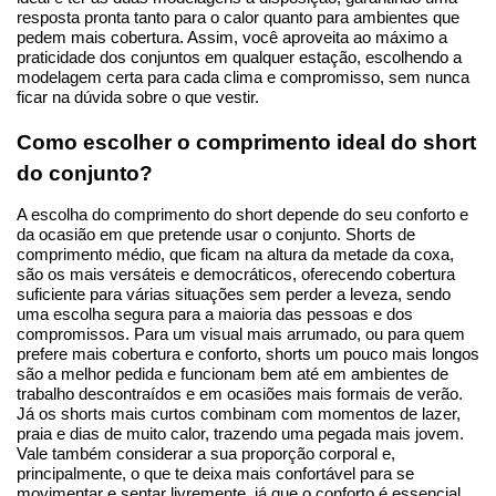
resposta pronta tanto para o calor quanto para ambientes que 
pedem mais cobertura. Assim, você aproveita ao máximo a 
praticidade dos conjuntos em qualquer estação, escolhendo a 
modelagem certa para cada clima e compromisso, sem nunca 
ficar na dúvida sobre o que vestir.
Como escolher o comprimento ideal do short 
do conjunto?
A escolha do comprimento do short depende do seu conforto e 
da ocasião em que pretende usar o conjunto. Shorts de 
comprimento médio, que ficam na altura da metade da coxa, 
são os mais versáteis e democráticos, oferecendo cobertura 
suficiente para várias situações sem perder a leveza, sendo 
uma escolha segura para a maioria das pessoas e dos 
compromissos. Para um visual mais arrumado, ou para quem 
prefere mais cobertura e conforto, shorts um pouco mais longos 
são a melhor pedida e funcionam bem até em ambientes de 
trabalho descontraídos e em ocasiões mais formais de verão. 
Já os shorts mais curtos combinam com momentos de lazer, 
praia e dias de muito calor, trazendo uma pegada mais jovem. 
Vale também considerar a sua proporção corporal e, 
principalmente, o que te deixa mais confortável para se 
movimentar e sentar livremente, já que o conforto é essencial 