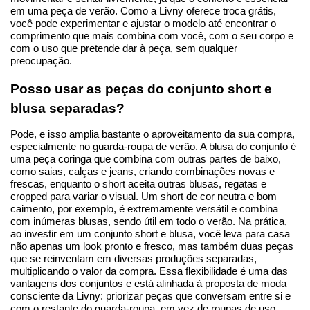
em uma peça de verão. Como a Livny oferece troca grátis, 
você pode experimentar e ajustar o modelo até encontrar o 
comprimento que mais combina com você, com o seu corpo e 
com o uso que pretende dar à peça, sem qualquer 
preocupação.
Posso usar as peças do conjunto short e 
blusa separadas?
Pode, e isso amplia bastante o aproveitamento da sua compra, 
especialmente no guarda-roupa de verão. A blusa do conjunto é 
uma peça coringa que combina com outras partes de baixo, 
como saias, calças e jeans, criando combinações novas e 
frescas, enquanto o short aceita outras blusas, regatas e 
cropped para variar o visual. Um short de cor neutra e bom 
caimento, por exemplo, é extremamente versátil e combina 
com inúmeras blusas, sendo útil em todo o verão. Na prática, 
ao investir em um conjunto short e blusa, você leva para casa 
não apenas um look pronto e fresco, mas também duas peças 
que se reinventam em diversas produções separadas, 
multiplicando o valor da compra. Essa flexibilidade é uma das 
vantagens dos conjuntos e está alinhada à proposta de moda 
consciente da Livny: priorizar peças que conversam entre si e 
com o restante do guarda-roupa, em vez de roupas de uso 