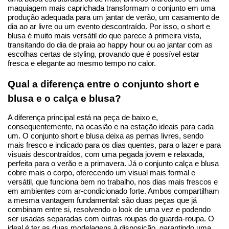
maquiagem mais caprichada transformam o conjunto em uma 
produção adequada para um jantar de verão, um casamento de 
dia ao ar livre ou um evento descontraído. Por isso, o short e 
blusa é muito mais versátil do que parece à primeira vista, 
transitando do dia de praia ao happy hour ou ao jantar com as 
escolhas certas de styling, provando que é possível estar 
fresca e elegante ao mesmo tempo no calor.
Qual a diferença entre o conjunto short e 
blusa e o calça e blusa?
A diferença principal está na peça de baixo e, 
consequentemente, na ocasião e na estação ideais para cada 
um. O conjunto short e blusa deixa as pernas livres, sendo 
mais fresco e indicado para os dias quentes, para o lazer e para 
visuais descontraídos, com uma pegada jovem e relaxada, 
perfeita para o verão e a primavera. Já o conjunto calça e blusa 
cobre mais o corpo, oferecendo um visual mais formal e 
versátil, que funciona bem no trabalho, nos dias mais frescos e 
em ambientes com ar-condicionado forte. Ambos compartilham 
a mesma vantagem fundamental: são duas peças que já 
combinam entre si, resolvendo o look de uma vez e podendo 
ser usadas separadas com outras roupas do guarda-roupa. O 
ideal é ter as duas modelagens à disposição, garantindo uma 