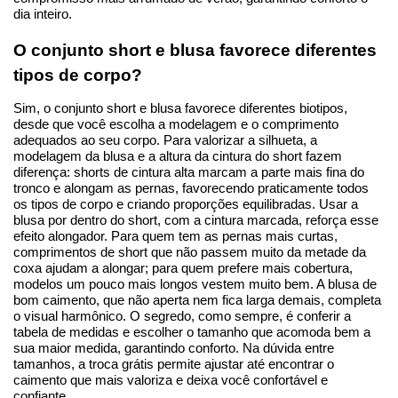
dia inteiro.
O conjunto short e blusa favorece diferentes 
tipos de corpo?
Sim, o conjunto short e blusa favorece diferentes biotipos, 
desde que você escolha a modelagem e o comprimento 
adequados ao seu corpo. Para valorizar a silhueta, a 
modelagem da blusa e a altura da cintura do short fazem 
diferença: shorts de cintura alta marcam a parte mais fina do 
tronco e alongam as pernas, favorecendo praticamente todos 
os tipos de corpo e criando proporções equilibradas. Usar a 
blusa por dentro do short, com a cintura marcada, reforça esse 
efeito alongador. Para quem tem as pernas mais curtas, 
comprimentos de short que não passem muito da metade da 
coxa ajudam a alongar; para quem prefere mais cobertura, 
modelos um pouco mais longos vestem muito bem. A blusa de 
bom caimento, que não aperta nem fica larga demais, completa 
o visual harmônico. O segredo, como sempre, é conferir a 
tabela de medidas e escolher o tamanho que acomoda bem a 
sua maior medida, garantindo conforto. Na dúvida entre 
tamanhos, a troca grátis permite ajustar até encontrar o 
caimento que mais valoriza e deixa você confortável e 
confiante.