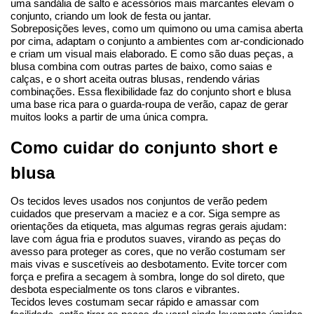
uma sandália de salto e acessórios mais marcantes elevam o 
conjunto, criando um look de festa ou jantar.
Sobreposições leves, como um quimono ou uma camisa aberta 
por cima, adaptam o conjunto a ambientes com ar-condicionado 
e criam um visual mais elaborado. E como são duas peças, a 
blusa combina com outras partes de baixo, como saias e 
calças, e o short aceita outras blusas, rendendo várias 
combinações. Essa flexibilidade faz do conjunto short e blusa 
uma base rica para o guarda-roupa de verão, capaz de gerar 
muitos looks a partir de uma única compra.
Como cuidar do conjunto short e 
blusa
Os tecidos leves usados nos conjuntos de verão pedem 
cuidados que preservam a maciez e a cor. Siga sempre as 
orientações da etiqueta, mas algumas regras gerais ajudam: 
lave com água fria e produtos suaves, virando as peças do 
avesso para proteger as cores, que no verão costumam ser 
mais vivas e suscetíveis ao desbotamento. Evite torcer com 
força e prefira a secagem à sombra, longe do sol direto, que 
desbota especialmente os tons claros e vibrantes.
Tecidos leves costumam secar rápido e amassar com 