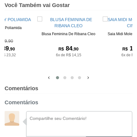
Você Também vai Gostar
dy Poliamida
Blusa Feminina De Ribana Cleo
Saia Midi Moleto
239,90
139
84
19
,90
R$
,90
R$
 R$ 23,32
6x de R$ 14,15
6x de R$
Comentários
Comentários