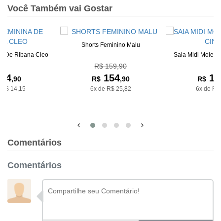
Você Também vai Gostar
Shorts Feminino Malu
na De Ribana Cleo
Saia Midi Moleto
R$ 159,90
84
154
19
,90
R$
,90
R$
 R$ 14,15
6x de R$ 25,82
6x de R$
Comentários
Comentários