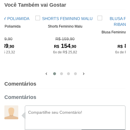
Você Também vai Gostar
dy Poliamida
Shorts Feminino Malu
Blusa Feminina D
239,90
R$ 159,90
139
154
8
,90
R$
,90
R$
 R$ 23,32
6x de R$ 25,82
6x de R$
Comentários
Comentários