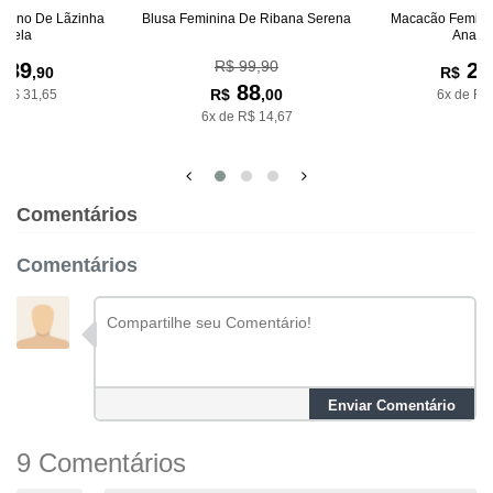
inino De Lãzinha
Blusa Feminina De Ribana Serena
Macacão Feminin
iorela
Anasta
R$ 99,90
189
23
,90
R$
88
R$
,00
 R$ 31,65
6x de R$
6x de R$ 14,67
Comentários
Comentários
Enviar Comentário
9 Comentários