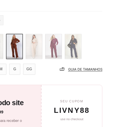
M
G
GG
do site
SEU CUPOM
LIVNY88
99
use no checkout
ara receber o