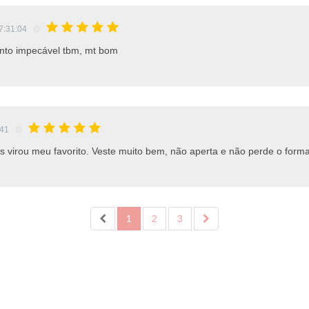
7:31:04
mento impecável tbm, mt bom
:41
s virou meu favorito. Veste muito bem, não aperta e não perde o forma
1
2
3