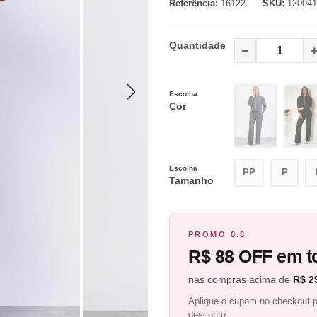
Referência:
16122
SKU:
120041
Quantidade
Escolha
Cor
Escolha
PP
P
Tamanho
PROMO 8.8
R$ 88 OFF em to
nas compras acima de
R$ 2
Aplique o cupom no checkout p
desconto.