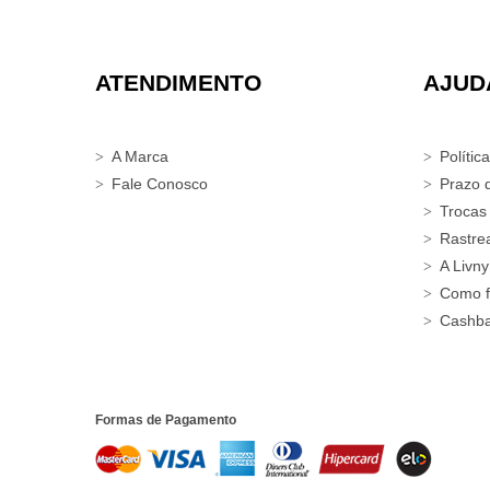
ATENDIMENTO
AJUD
A Marca
Polític
Fale Conosco
Prazo 
Trocas
Rastre
A Livny
Como f
Cashb
Formas de Pagamento