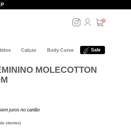
EP
0
Sale
tidos
Calças
Body Curve
EMININO MOLECOTTON
OM
sem juros no cartão
de clientes
)