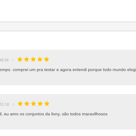
:48:36
empo. comprei um pra testar e agora entendi porque todo mundo elogi
:51:18
il, eu amo os conjuntos da livny, são todos maravilhosos