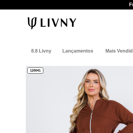
F
8.8 Livny
Lançamentos
Mais Vendi
120041