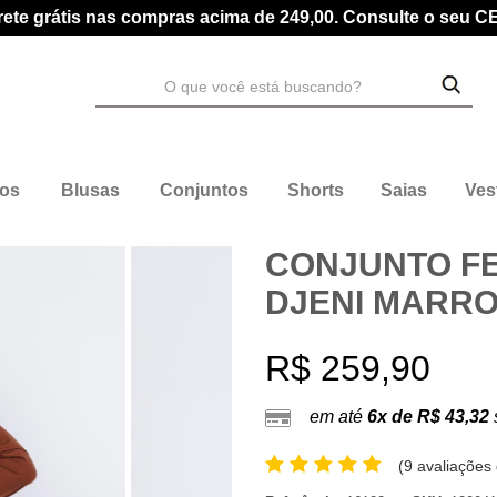
rete grátis nas compras acima de 249,00. Consulte o seu C
dos
Blusas
Conjuntos
Shorts
Saias
Ves
CONJUNTO F
DJENI MARR
R$ 259,90
em até
6x de R$ 43,32
(
9 avaliações 