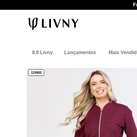
F
8.8 Livny
Lançamentos
Mais Vendi
119982