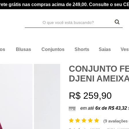
rete grátis nas compras acima de 249,00. Consulte o seu C
dos
Blusas
Conjuntos
Shorts
Saias
Ves
CONJUNTO F
DJENI AMEIX
R$ 259,90
em até
6x de R$ 43,32
(
9 avaliações 