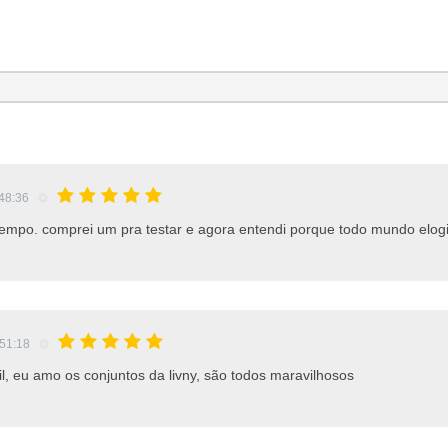
:48:36
empo. comprei um pra testar e agora entendi porque todo mundo elogi
:51:18
il, eu amo os conjuntos da livny, são todos maravilhosos