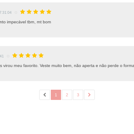
7:31:04
mento impecável tbm, mt bom
:41
s virou meu favorito. Veste muito bem, não aperta e não perde o forma
1
2
3