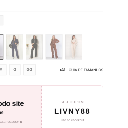
M
G
GG
do site
SEU CUPOM
LIVNY88
99
use no checkout
ara receber o