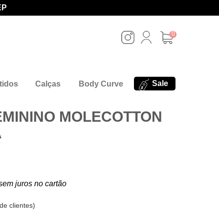
EP
0
Sale
tidos
Calças
Body Curve
EMININO MOLECOTTON
A
sem juros no cartão
de clientes
)