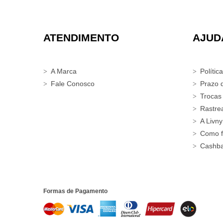
ATENDIMENTO
AJUD
A Marca
Polític
Fale Conosco
Prazo 
Trocas
Rastre
A Livny
Como f
Cashb
Formas de Pagamento