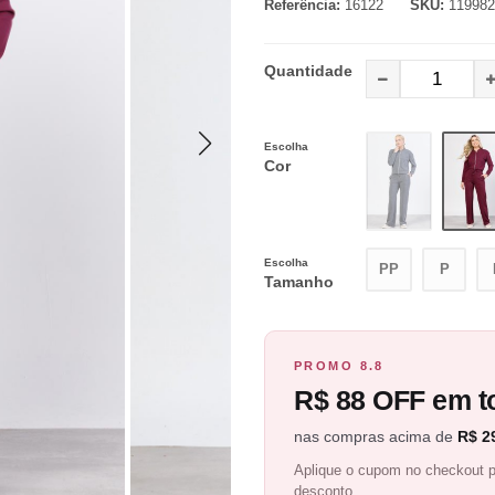
Referência:
16122
SKU:
119982
Quantidade
Escolha
Cor
Escolha
PP
P
Tamanho
PROMO 8.8
R$ 88 OFF em to
nas compras acima de
R$ 2
Aplique o cupom no checkout p
desconto.