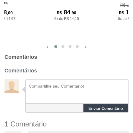
riane
R$ 19
88
84
18
,00
R$
,90
R$
 R$ 14,67
6x de R$ 14,15
6x de R$
Comentários
Comentários
Enviar Comentário
1 Comentário