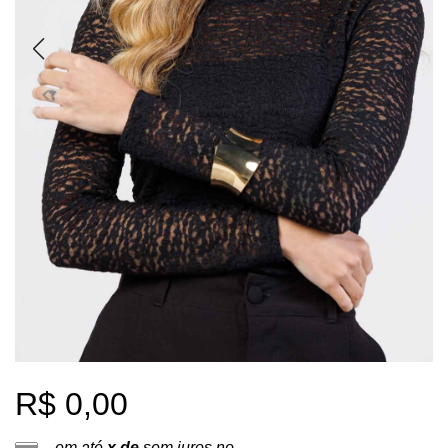
R$ 0,00
em até
x de
sem juros no