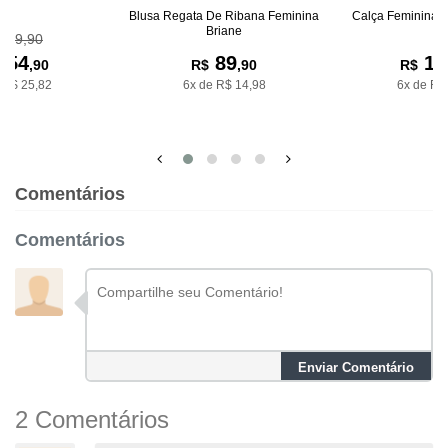
Blusa Regata De Ribana Feminina
Calça Feminina A
Briane
159,90
154
89
13
,90
R$
,90
R$
 R$ 25,82
6x de R$ 14,98
6x de R$
Comentários
Comentários
Enviar Comentário
2 Comentários