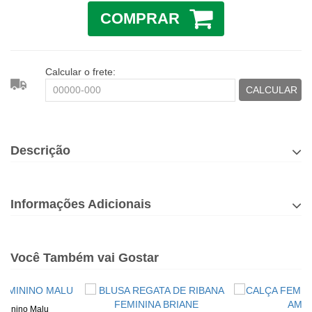
COMPRAR
Calcular o frete:
CALCULAR
Descrição
Informações Adicionais
Você Também vai Gostar
eminino Malu