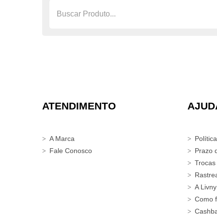
ATENDIMENTO
AJUD
A Marca
Polític
Fale Conosco
Prazo 
Trocas
Rastre
A Livny
Como f
Cashb