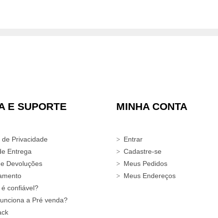
A E SUPORTE
MINHA CONTA
a de Privacidade
Entrar
de Entrega
Cadastre-se
 e Devoluções
Meus Pedidos
amento
Meus Endereços
 é confiável?
unciona a Pré venda?
ack