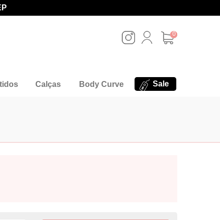
EP
0
Sale
tidos
Calças
Body Curve