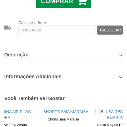
COMPRAR
Calcular o frete:
CALCULAR
Descrição
Informações Adicionais
Você Também vai Gostar
Shorts Saia Maraisa
na Air Flow Amora
Blusa Regata De R