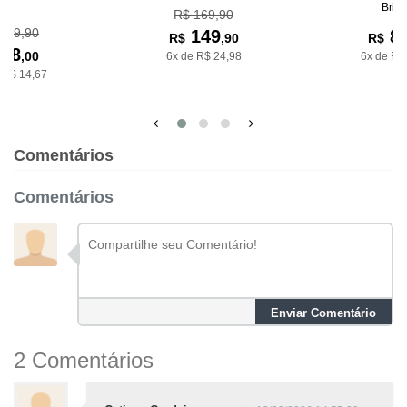
Bria
R$ 169,90
139,90
149
8
R$
,90
R$
88
,00
6x de R$ 24,98
6x de R$
 R$ 14,67
Comentários
Comentários
Enviar Comentário
2 Comentários