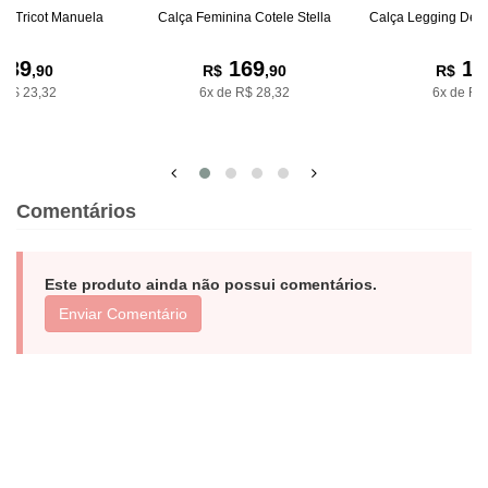
na Tricot Manuela
Calça Feminina Cotele Stella
Calça Legging De P
139
169
10
,90
R$
,90
R$
 R$ 23,32
6x de R$ 28,32
6x de R$
Comentários
Este produto ainda não possui comentários.
Enviar Comentário