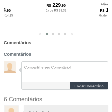
R$ 24
229
R$
,90
84
14
,90
R$
6x de R$ 38,32
 R$ 14,15
6x de R$
Comentários
Comentários
Enviar Comentário
6 Comentários