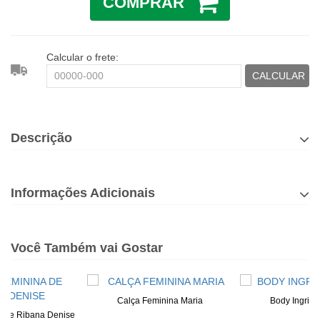
COMPRAR
Calcular o frete:
CALCULAR
Descrição
Informações Adicionais
Você Também vai Gostar
Calça Feminina Maria
Body Ingrid 
a De Ribana Denise