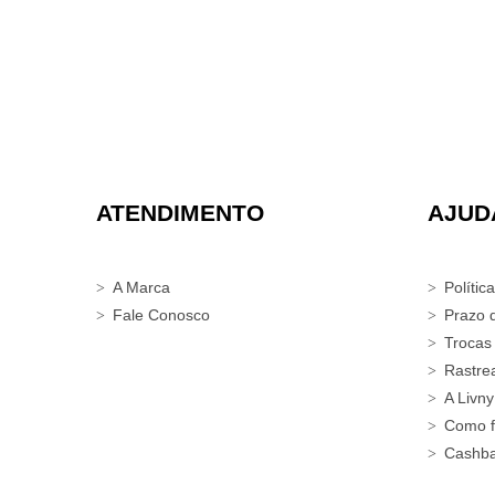
ATENDIMENTO
AJUD
A Marca
Polític
Fale Conosco
Prazo 
Trocas
Rastre
A Livny
Como f
Cashb