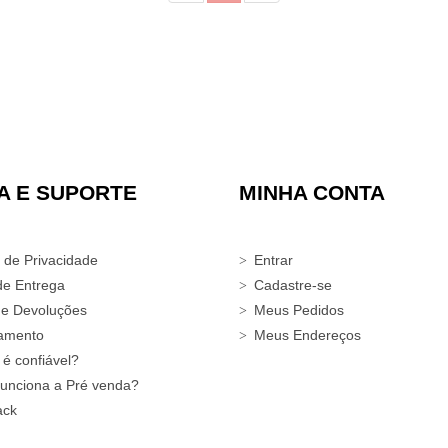
A E SUPORTE
MINHA CONTA
a de Privacidade
Entrar
de Entrega
Cadastre-se
 e Devoluções
Meus Pedidos
amento
Meus Endereços
 é confiável?
unciona a Pré venda?
ack