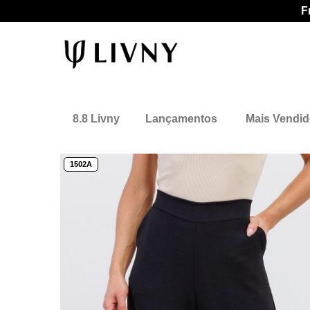
F
8.8 Livny
Lançamentos
Mais Vendi
1502A