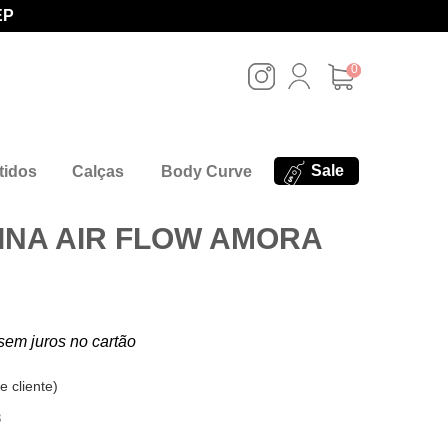
EP
0
Sale
tidos
Calças
Body Curve
INA AIR FLOW AMORA
sem juros no cartão
e cliente
)
8