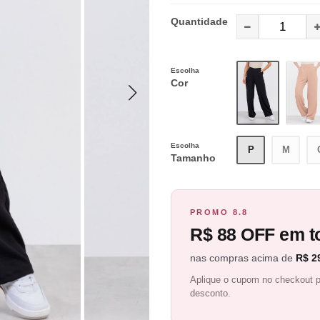
Quantidade
Escolha
Cor
Escolha
P
M
Tamanho
PROMO 8.8
R$ 88 OFF em to
nas compras acima de
R$ 2
Aplique o cupom no checkout p
desconto.