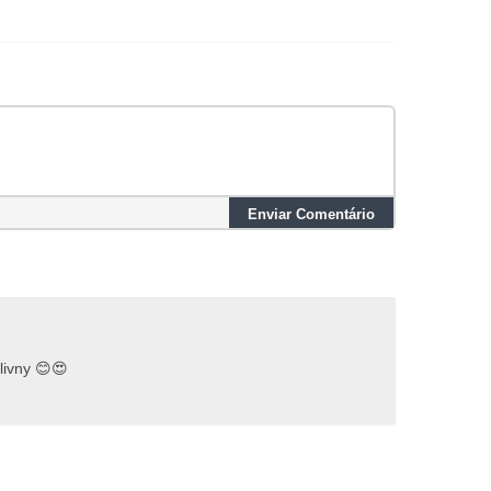
Enviar Comentário
livny 😊😍