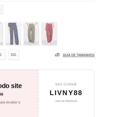
G
GG
do site
SEU CUPOM
LIVNY88
99
use no checkout
ara receber o