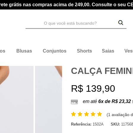
rete grátis nas compras acima de 249,00. Consulte o seu C
dos
Blusas
Conjuntos
Shorts
Saias
Ves
CALÇA FEMIN
R$ 139,90
em até
6x de R$ 23,32
(
1 avaliação d
Referência:
1502A
SKU:
11756