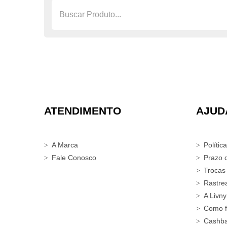
ATENDIMENTO
AJUD
A Marca
Polític
Fale Conosco
Prazo 
Trocas
Rastre
A Livny
Como f
Cashb