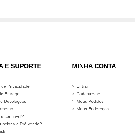
A E SUPORTE
MINHA CONTA
a de Privacidade
Entrar
de Entrega
Cadastre-se
 e Devoluções
Meus Pedidos
amento
Meus Endereços
 é confiável?
unciona a Pré venda?
ack