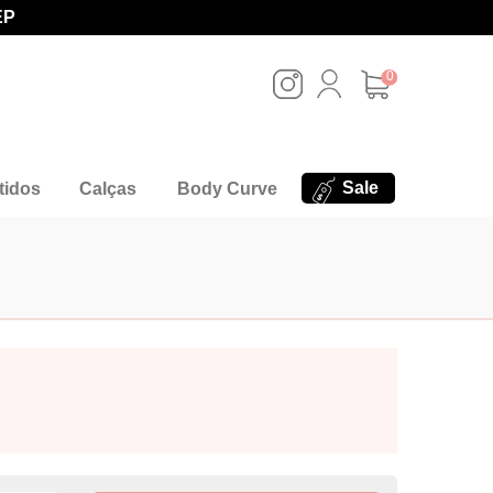
EP
0
Sale
tidos
Calças
Body Curve