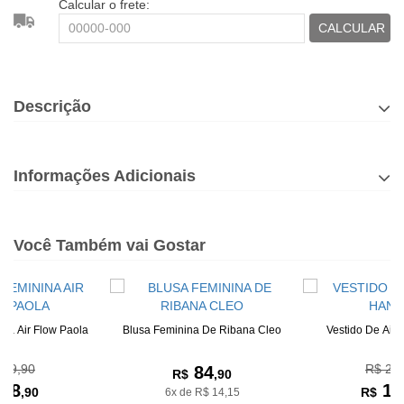
Calcular o frete:
CALCULAR
Descrição
Informações Adicionais
Você Também vai Gostar
na Air Flow Paola
Blusa Feminina De Ribana Cleo
Vestido De Air
 79,90
R$ 27
84
R$
,90
58
17
,90
R$
6x de R$ 14,15