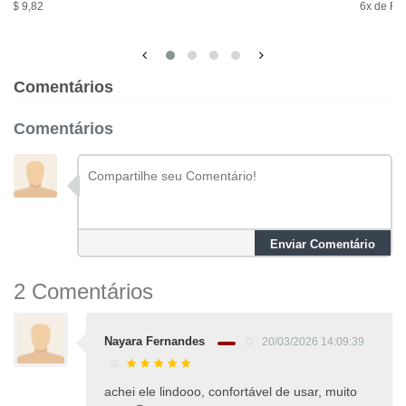
e R$ 9,82
6x de R$
Comentários
Comentários
Enviar Comentário
2 Comentários
Nayara Fernandes
20/03/2026 14:09:39
achei ele lindooo, confortável de usar, muito