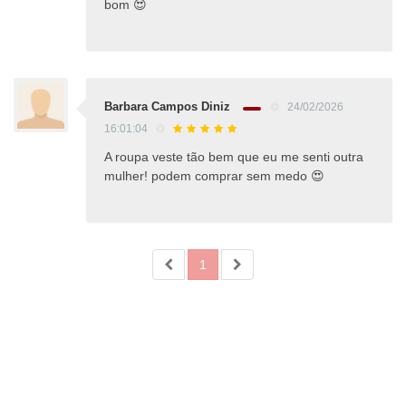
bom 😍
Barbara Campos Diniz
24/02/2026
16:01:04
A roupa veste tão bem que eu me senti outra
mulher! podem comprar sem medo 😍
1