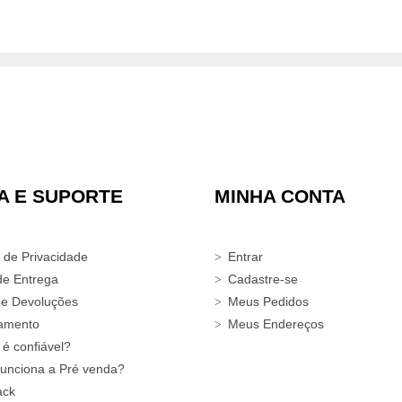
A E SUPORTE
MINHA CONTA
a de Privacidade
Entrar
de Entrega
Cadastre-se
 e Devoluções
Meus Pedidos
amento
Meus Endereços
 é confiável?
unciona a Pré venda?
ack