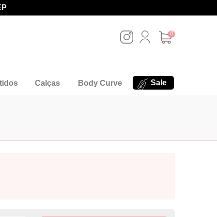
EP
0
Sale
tidos
Calças
Body Curve