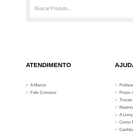
ATENDIMENTO
AJUD
A Marca
Polític
Fale Conosco
Prazo 
Trocas
Rastre
A Livny
Como f
Cashb