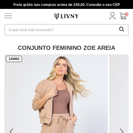
Frete grátis nas compras acima de 249,00. Consulte o seu CEP
0
CONJUNTO FEMININO ZOE AREIA
120063