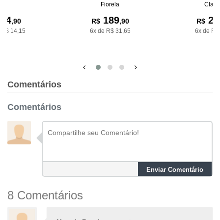
Fiorela
Clari
84
189
23
,90
R$
,90
R$
 R$ 14,15
6x de R$ 31,65
6x de R$
Comentários
Comentários
Enviar Comentário
8 Comentários