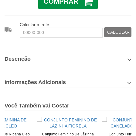
COMPRAR
Calcular o frete:
CALCULAR
Descrição
Informações Adicionais
Você Também vai Gostar
na De Ribana Cleo
Conjunto Feminino De Lãzinha
Conjunto Femin