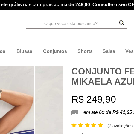
rete grátis nas compras acima de 249,00. Consulte o seu C
dos
Blusas
Conjuntos
Shorts
Saias
Ves
CONJUNTO FE
MIKAELA AZU
R$ 249,90
em até
6x de R$ 41,65
(
7 avaliações 