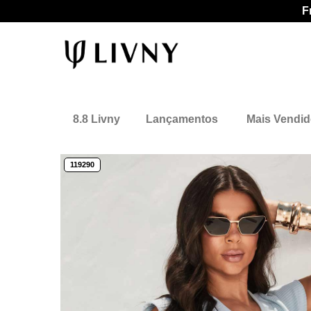
F
8.8 Livny
Lançamentos
Mais Vendi
119290