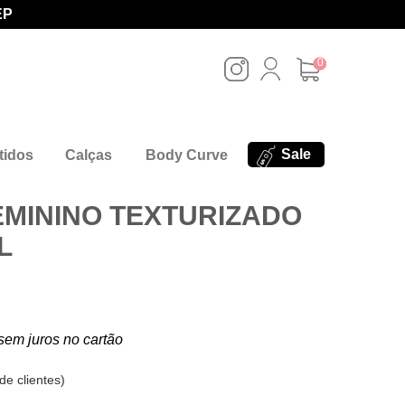
EP
0
Sale
tidos
Calças
Body Curve
MININO TEXTURIZADO
L
sem juros no cartão
de clientes
)