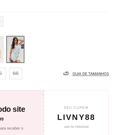
G
GG
do site
SEU CUPOM
LIVNY88
99
use no checkout
ara receber o