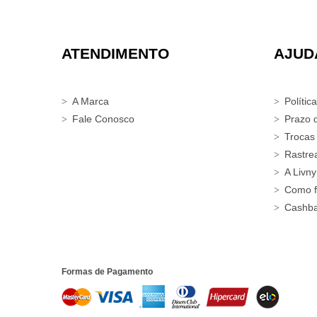
ATENDIMENTO
AJUD
A Marca
Polític
Fale Conosco
Prazo 
Trocas
Rastre
A Livny
Como f
Cashb
Formas de Pagamento