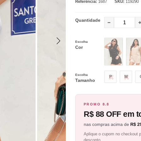
Referência:
1687
SKU:
119290
Quantidade
Escolha
Cor
Escolha
P
M
Tamanho
PROMO 8.8
R$ 88 OFF em to
nas compras acima de
R$ 2
Aplique o cupom no checkout p
desconto.