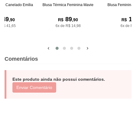
ino Canelado Emília
Blusa Térmica Feminina Mavie
Blusa Feminina T
249
89
13
,90
R$
,90
R$
 R$ 41,65
6x de R$ 14,98
6x de R$
Comentários
Este produto ainda não possui comentários.
Enviar Comentário