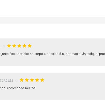
5
junto ficou perfeito no corpo e o tecido é super macio. Já indiquei pr
6 17:21:32
 lindo, recomendo muuito