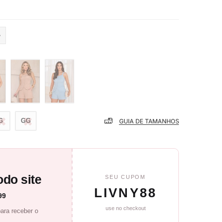
G
GG
do site
SEU CUPOM
LIVNY88
99
use no checkout
ara receber o