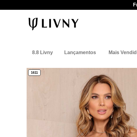
F
8.8 Livny
Lançamentos
Mais Vendi
1611