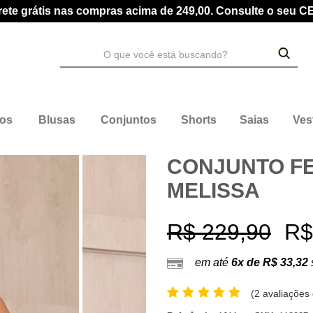
rete grátis nas compras acima de 249,00. Consulte o seu C
dos
Blusas
Conjuntos
Shorts
Saias
Ves
CONJUNTO FE
MELISSA
R$ 229,90
R$
em até
6x de R$ 33,32
(
2 avaliações 