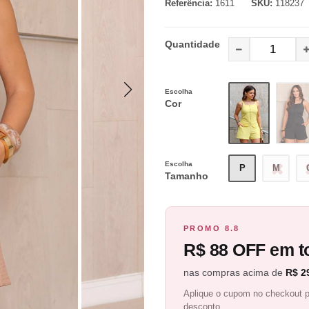
Referência:
1611
SKU:
118237
Quantidade
Escolha
Cor
Escolha
P
M
Tamanho
PROMO 8.8
R$ 88 OFF em to
nas compras acima de
R$ 2
Aplique o cupom no checkout p
desconto.