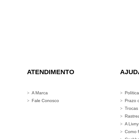
ATENDIMENTO
AJUD
A Marca
Polític
Fale Conosco
Prazo 
Trocas
Rastre
A Livny
Como f