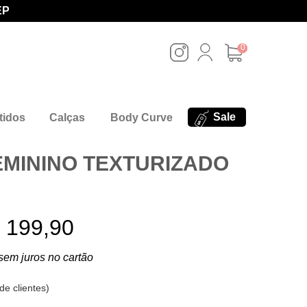
EP
0
Sale
tidos
Calças
Body Curve
MININO TEXTURIZADO
 199,90
sem juros no cartão
de clientes
)