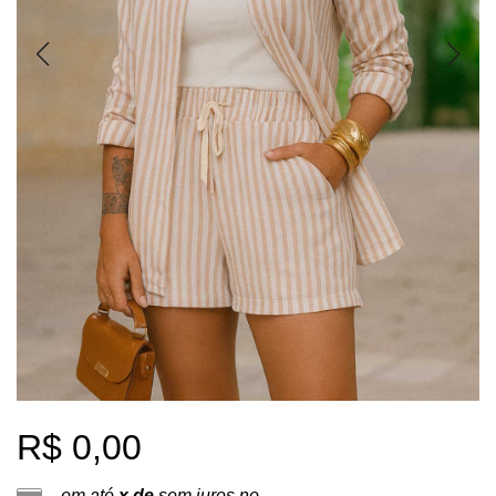
R$ 0,00
em até
x de
sem juros no