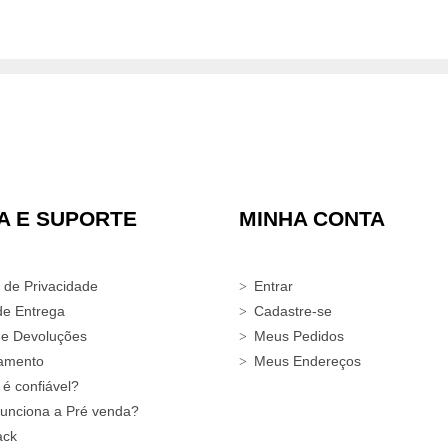
A E SUPORTE
MINHA CONTA
a de Privacidade
Entrar
de Entrega
Cadastre-se
 e Devoluções
Meus Pedidos
amento
Meus Endereços
 é confiável?
unciona a Pré venda?
ack