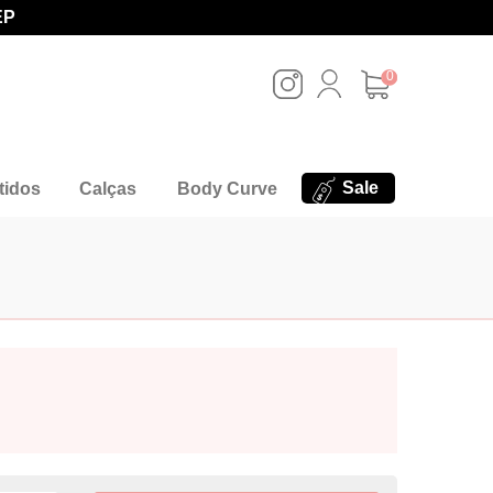
EP
0
Sale
tidos
Calças
Body Curve