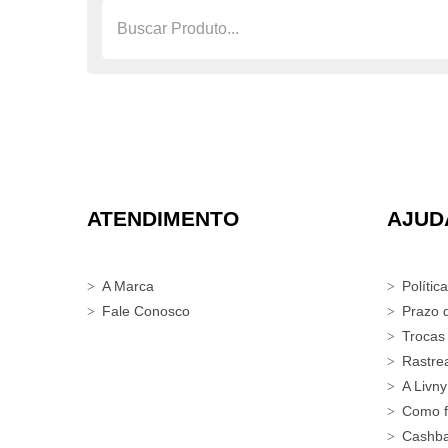
ATENDIMENTO
AJUD
A Marca
Polític
Fale Conosco
Prazo 
Trocas
Rastre
A Livny
Como f
Cashb