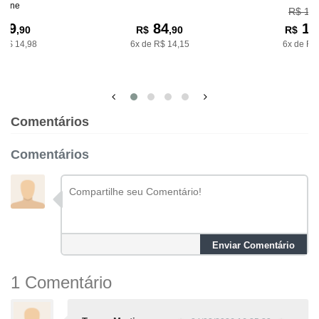
riane
R$ 17
89
84
16
,90
R$
,90
R$
 R$ 14,98
6x de R$ 14,15
6x de R$
Comentários
Comentários
Enviar Comentário
1 Comentário