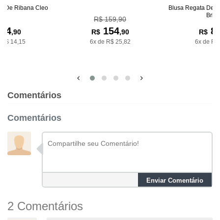
na De Ribana Cleo
Blusa Regata De R
Bria
R$ 159,90
84
154
8
,90
R$
,90
R$
 R$ 14,15
6x de R$ 25,82
6x de R$
Comentários
Comentários
Enviar Comentário
2 Comentários