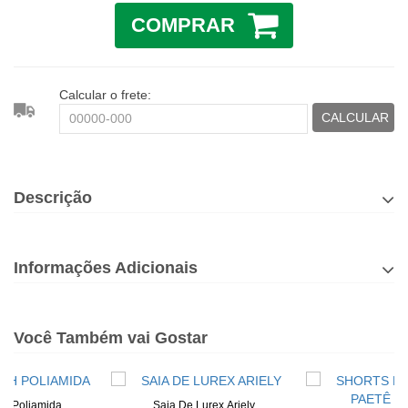
COMPRAR
Calcular o frete:
CALCULAR
Descrição
Informações Adicionais
Você Também vai Gostar
th Poliamida
Saia De Lurex Ariely