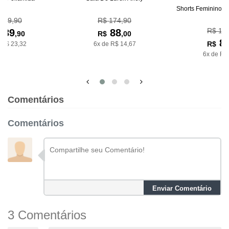
Shorts Feminino D
239,90
R$ 174,90
R$ 14
139
88
,90
R$
,00
8
R$
 R$ 23,32
6x de R$ 14,67
6x de R$
Comentários
Comentários
Enviar Comentário
3 Comentários