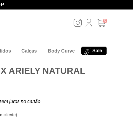
EP
0
Sale
tidos
Calças
Body Curve
EX ARIELY NATURAL
sem juros no cartão
e cliente
)