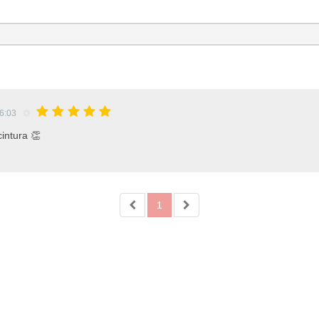
46:03
intura 👏
1