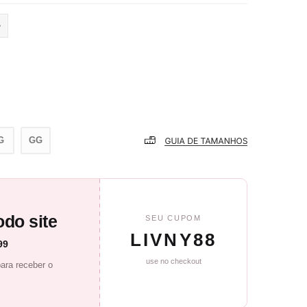
G
GG
do site
SEU CUPOM
LIVNY88
99
use no checkout
ara receber o