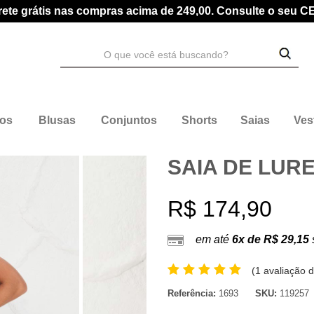
rete grátis nas compras acima de 249,00. Consulte o seu C
dos
Blusas
Conjuntos
Shorts
Saias
Ves
SAIA DE LUR
R$ 174,90
em até
6x de R$ 29,15
(
1 avaliação d
Referência:
1693
SKU:
119257