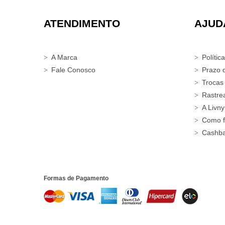
ATENDIMENTO
AJUD
A Marca
Polític
Fale Conosco
Prazo 
Trocas
Rastre
A Livny
Como f
Cashb
Formas de Pagamento