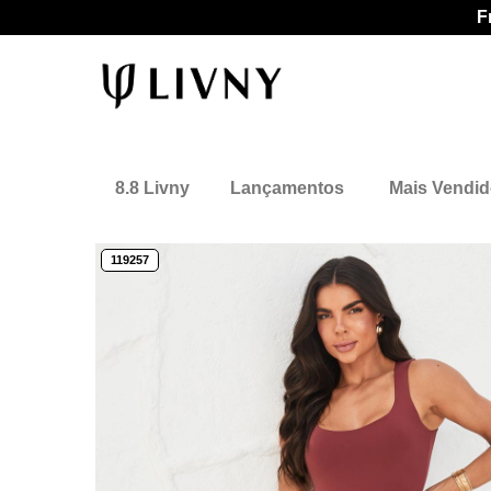
F
8.8 Livny
Lançamentos
Mais Vendi
119257