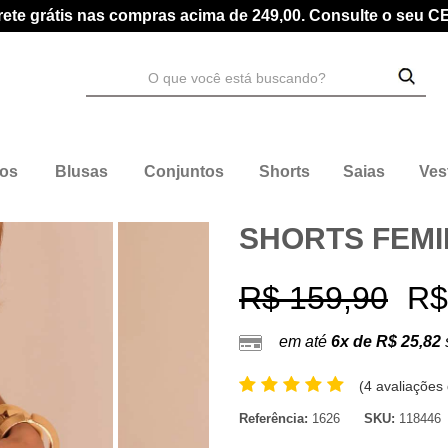
rete grátis nas compras acima de 249,00. Consulte o seu C
dos
Blusas
Conjuntos
Shorts
Saias
Ves
SHORTS FEMI
R$ 159,90
R$
em até
6x de R$ 25,82
(
4 avaliações 
Referência:
1626
SKU:
118446