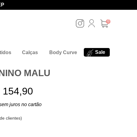
EP
0
Sale
tidos
Calças
Body Curve
NINO MALU
 154,90
sem juros no cartão
de clientes
)