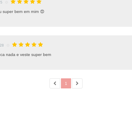
25
iu super bem em mim 😍
:28
ca nada e veste super bem
1