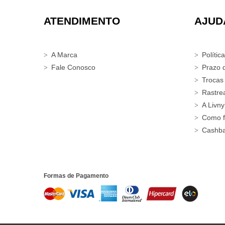
ATENDIMENTO
AJUD
A Marca
Polític
Fale Conosco
Prazo 
Trocas
Rastre
A Livny
Como f
Cashb
Formas de Pagamento