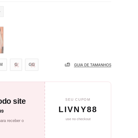
M
G
GG
do site
SEU CUPOM
LIVNY88
99
use no checkout
ara receber o