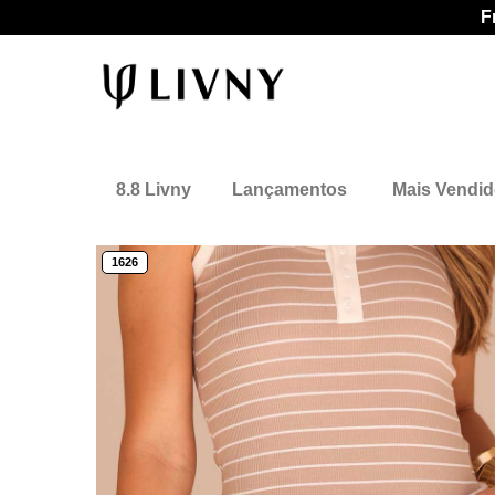
F
8.8 Livny
Lançamentos
Mais Vendi
1626