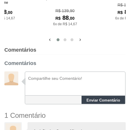
riane
R$ 16
R$ 139,90
88
8
,00
R$
88
R$
,00
 R$ 14,67
6x de R$
6x de R$ 14,67
Comentários
Comentários
Enviar Comentário
1 Comentário