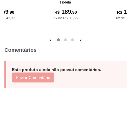
Fiorela
259
189
17
,90
R$
,90
R$
 R$ 43,32
6x de R$ 31,65
6x de R$
Comentários
Este produto ainda não possui comentários.
Enviar Comentário