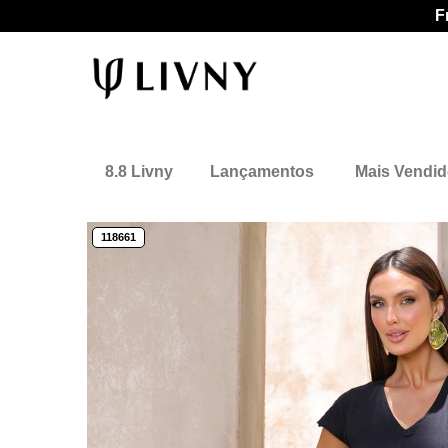
F
8.8 Livny
Lançamentos
Mais Vendi
118661