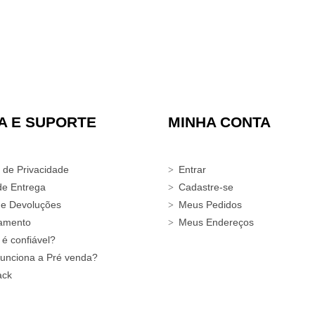
A E SUPORTE
MINHA CONTA
a de Privacidade
Entrar
de Entrega
Cadastre-se
 e Devoluções
Meus Pedidos
amento
Meus Endereços
 é confiável?
unciona a Pré venda?
ack