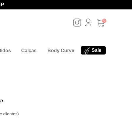
EP
0
Sale
tidos
Calças
Body Curve
no
e clientes
)