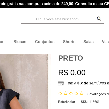
rete grátis nas compras acima de 249,00. Consulte o seu C
dos
Blusas
Conjuntos
Shorts
Saias
Ves
PRETO
R$ 0,00
em até
x de
sem juros 
(
avaliações d
Referência:
SKU:
118661