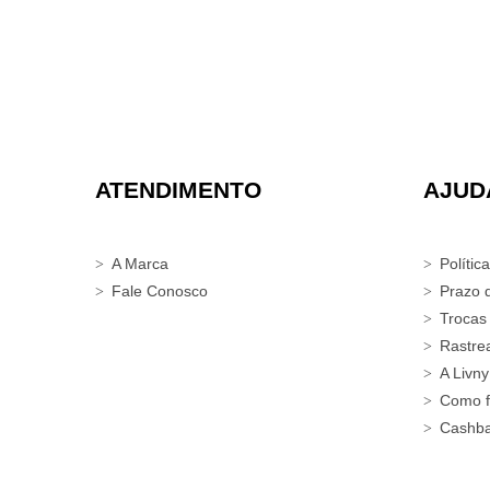
ATENDIMENTO
AJUD
A Marca
Polític
Fale Conosco
Prazo 
Trocas
Rastre
A Livny
Como f
Cashb