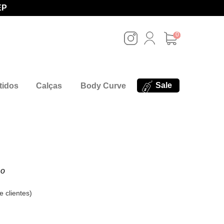
EP
0
Sale
tidos
Calças
Body Curve
no
e clientes
)