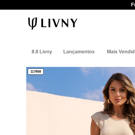
F
8.8 Livny
Lançamentos
Mais Vendi
117858