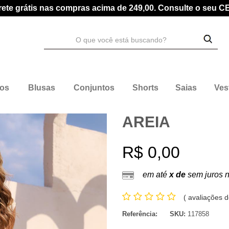
rete grátis nas compras acima de 249,00. Consulte o seu C
dos
Blusas
Conjuntos
Shorts
Saias
Ves
AREIA
R$ 0,00
em até
x de
sem juros 
(
avaliações d
Referência:
SKU:
117858