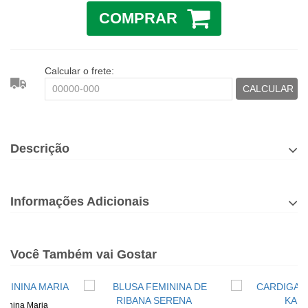
COMPRAR
Calcular o frete:
CALCULAR
Descrição
Informações Adicionais
Você Também vai Gostar
minina Maria