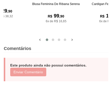
Blusa Feminina De Ribana Serena
Cardigan Femi
229
,90
99
10
R$
,90
R$
 R$ 38,32
6x de R$ 16,65
6x de R$
Comentários
Este produto ainda não possui comentários.
Enviar Comentário