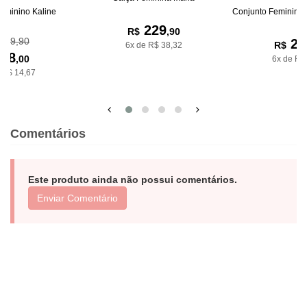
eminino Kaline
Conjunto Feminino 
229
R$
,90
109,90
25
R$
6x de R$ 38,32
88
,00
6x de R$
 R$ 14,67
Comentários
Este produto ainda não possui comentários.
Enviar Comentário