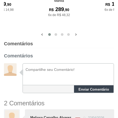
Marilia
89
14
,90
R$
289
R$
,90
 R$ 14,98
6x de R$
6x de R$ 48,32
Comentários
Comentários
Enviar Comentário
2 Comentários
Melissa Carvalho Alvarez
22/04/2026