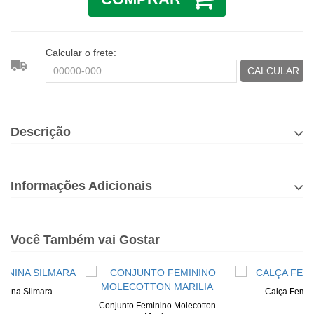
Calcular o frete:
CALCULAR
Descrição
Informações Adicionais
Você Também vai Gostar
inina Silmara
Calça Femin
Conjunto Feminino Molecotton