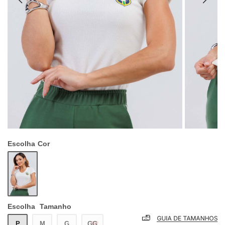
Escolha
Cor
Escolha
Tamanho
P
M
G
GG