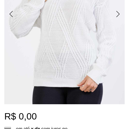
R$ 0,00
em até
x de
sem juros no